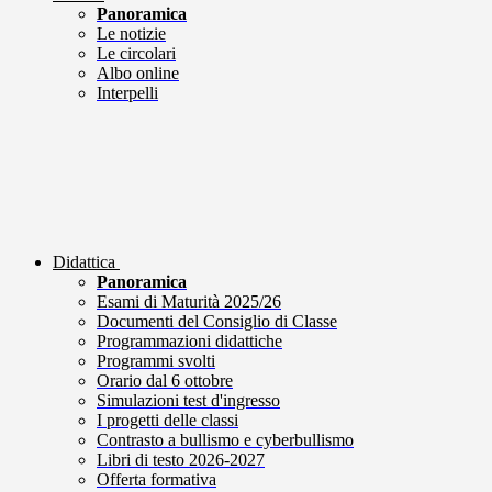
Panoramica
Le notizie
Le circolari
Albo online
Interpelli
Didattica
Panoramica
Esami di Maturità 2025/26
Documenti del Consiglio di Classe
Programmazioni didattiche
Programmi svolti
Orario dal 6 ottobre
Simulazioni test d'ingresso
I progetti delle classi
Contrasto a bullismo e cyberbullismo
Libri di testo 2026-2027
Offerta formativa