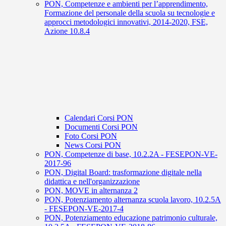
PON, Competenze e ambienti per l’apprendimento,
Formazione del personale della scuola su tecnologie e
approcci metodologici innovativi, 2014-2020, FSE,
Azione 10.8.4
Calendari Corsi PON
Documenti Corsi PON
Foto Corsi PON
News Corsi PON
PON, Competenze di base, 10.2.2A - FESEPON-VE-
2017-96
PON, Digital Board: trasformazione digitale nella
didattica e nell'organizzazione
PON, MOVE in alternanza 2
PON, Potenziamento alternanza scuola lavoro, 10.2.5A
- FESEPON-VE-2017-4
PON, Potenziamento educazione patrimonio culturale,