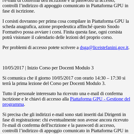
l'e-mail di conferma dell'iscrizione e la password di accesso,
controlli l’indirizzo di appoggio comunicato in Piattaforma GPU in
fase di iscrizione.
I corsisti dovranno per prima cosa compilare in Piattaforma GPU la
scheda anagrafica, azione propedeutica affinché questo Snodo
Formativo possa avviare i corsi. Finita questa fase, ogni corsista
potrà visionare il calendario delle lezioni del proprio corso.
Per problemi di accesso potete scrivere a
dsga@liceistefanini.gov.it
.
10/05/2017 | Inizio Corso per Docenti Modulo 3
Si comunica che il giorno 10/05/2017 con orario 14:30 – 17:30 si
terrà la prima lezione del Corso per Docenti Modulo 3.
Tutto il personale interessato ha ricevuto una e-mail di conferma
iscrizione e le chiavi di accesso alla
Piattaforma GPU - Gestione del
programma
.
Si precisa che gli indirizzi e-mail sono stati inseriti dai Dirigenti in
fase di registrazione: chi eventualmente non avesse ancora ricevuto
l'e-mail di conferma dell'iscrizione e la password di accesso,
controlli l’indirizzo di appoggio comunicato in Piattaforma GPU in