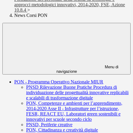
approcci metodologici innovativi, 2014-2020, FSE, Azione
10.8.4
>
News Corsi PON
Menu di
navigazione
PON - Programma Operativo Nazionale MIUR
PNSD Rilevazione Buone Pratiche Procedura di
individuazione delle progettualità innovative replicabili
e scalabili di trasformazione digitale
PON, Competenze e ambienti per l’apprendimento,
2014-2020 Asse II - Infrastrutture per l’istruzione,
FESR, REACT EU, Laboratori green sostenibili e
innovativi per scuole secondo ciclo
PNSD, Periferie creative
PON, Cittadinanza e creatività digitale