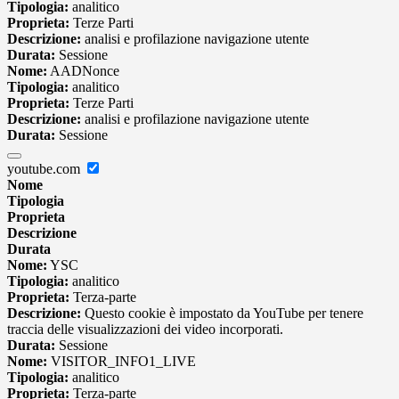
Tipologia:
analitico
Proprieta:
Terze Parti
Descrizione:
analisi e profilazione navigazione utente
Durata:
Sessione
Nome:
AADNonce
Tipologia:
analitico
Proprieta:
Terze Parti
Descrizione:
analisi e profilazione navigazione utente
Durata:
Sessione
youtube.com
Nome
Tipologia
Proprieta
Descrizione
Durata
Nome:
YSC
Tipologia:
analitico
Proprieta:
Terza-parte
Descrizione:
Questo cookie è impostato da YouTube per tenere
traccia delle visualizzazioni dei video incorporati.
Durata:
Sessione
Nome:
VISITOR_INFO1_LIVE
Tipologia:
analitico
Proprieta:
Terza-parte