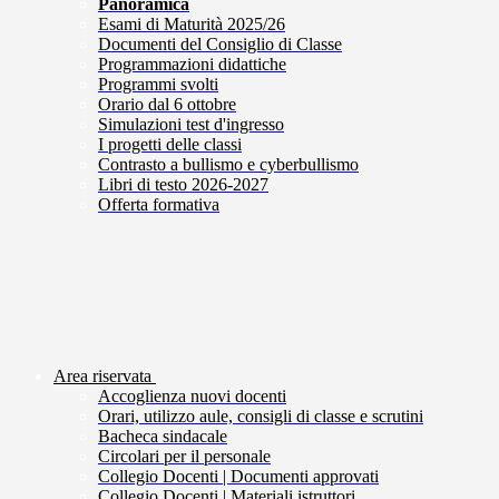
Panoramica
Esami di Maturità 2025/26
Documenti del Consiglio di Classe
Programmazioni didattiche
Programmi svolti
Orario dal 6 ottobre
Simulazioni test d'ingresso
I progetti delle classi
Contrasto a bullismo e cyberbullismo
Libri di testo 2026-2027
Offerta formativa
Area riservata
Accoglienza nuovi docenti
Orari, utilizzo aule, consigli di classe e scrutini
Bacheca sindacale
Circolari per il personale
Collegio Docenti | Documenti approvati
Collegio Docenti | Materiali istruttori