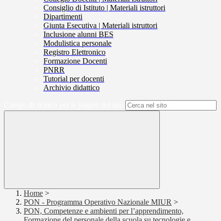
Consiglio di Istituto | Materiali istruttori
Dipartimenti
Giunta Esecutiva | Materiali istruttori
Inclusione alunni BES
Modulistica personale
Registro Elettronico
Formazione Docenti
PNRR
Tutorial per docenti
Archivio didattico
Campo di ricerca per le pagine del sito
Home
>
PON - Programma Operativo Nazionale MIUR
>
PON, Competenze e ambienti per l’apprendimento,
Formazione del personale della scuola su tecnologie e