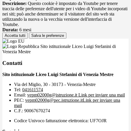
Descrizione:
Questo cookie è impostato da Youtube per tenere
traccia delle preferenze dell'utente per i video di Youtube incorporati
nei siti; può anche determinare se il visitatore del sito web sta
utilizzando la nuova o la vecchia versione dell'interfaccia di
Youtube.
Durata:
6 mesi
Accetta tutti
Salva le preferenze
Sito istituzionale Liceo Luigi Stefanini di
Venezia Mestre
Contatti
Sito istituzionale Liceo Luigi Stefanini di Venezia Mestre
Via del Miglio, 30 - 30173 - Venezia-Mestre
Tel:
041611574
Email:
vepm02000g@istruzione.it
Link per inviare una mail
PEC:
vepm02000g@pec.istruzione.it
Link per inviare una
mail
C.F.: 90067670274
Codice Univoco fatturazione elettronica: UF7OJR