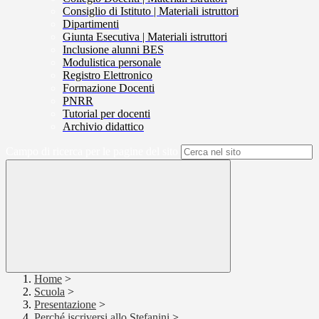
Consiglio di Istituto | Materiali istruttori
Dipartimenti
Giunta Esecutiva | Materiali istruttori
Inclusione alunni BES
Modulistica personale
Registro Elettronico
Formazione Docenti
PNRR
Tutorial per docenti
Archivio didattico
Campo di ricerca per le pagine del sito
Home
>
Scuola
>
Presentazione
>
Perché iscriversi allo Stefanini
>