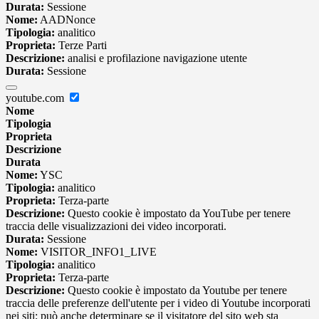
Durata:
Sessione
Nome:
AADNonce
Tipologia:
analitico
Proprieta:
Terze Parti
Descrizione:
analisi e profilazione navigazione utente
Durata:
Sessione
youtube.com
Nome
Tipologia
Proprieta
Descrizione
Durata
Nome:
YSC
Tipologia:
analitico
Proprieta:
Terza-parte
Descrizione:
Questo cookie è impostato da YouTube per tenere
traccia delle visualizzazioni dei video incorporati.
Durata:
Sessione
Nome:
VISITOR_INFO1_LIVE
Tipologia:
analitico
Proprieta:
Terza-parte
Descrizione:
Questo cookie è impostato da Youtube per tenere
traccia delle preferenze dell'utente per i video di Youtube incorporati
nei siti; può anche determinare se il visitatore del sito web sta