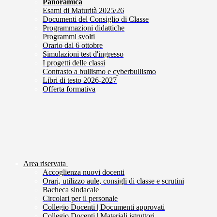
Panoramica
Esami di Maturità 2025/26
Documenti del Consiglio di Classe
Programmazioni didattiche
Programmi svolti
Orario dal 6 ottobre
Simulazioni test d'ingresso
I progetti delle classi
Contrasto a bullismo e cyberbullismo
Libri di testo 2026-2027
Offerta formativa
Area riservata
Accoglienza nuovi docenti
Orari, utilizzo aule, consigli di classe e scrutini
Bacheca sindacale
Circolari per il personale
Collegio Docenti | Documenti approvati
Collegio Docenti | Materiali istruttori