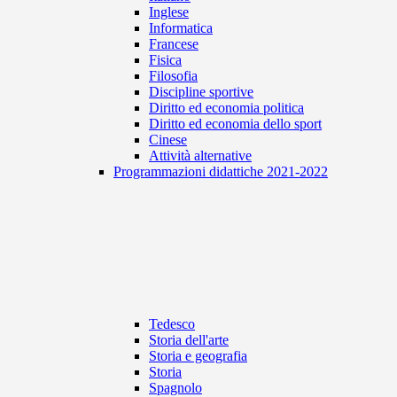
Inglese
Informatica
Francese
Fisica
Filosofia
Discipline sportive
Diritto ed economia politica
Diritto ed economia dello sport
Cinese
Attività alternative
Programmazioni didattiche 2021-2022
Tedesco
Storia dell'arte
Storia e geografia
Storia
Spagnolo