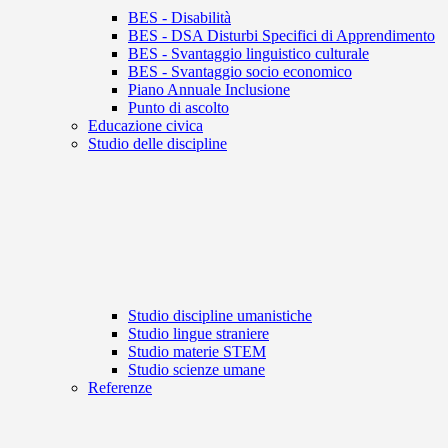
BES - Disabilità
BES - DSA Disturbi Specifici di Apprendimento
BES - Svantaggio linguistico culturale
BES - Svantaggio socio economico
Piano Annuale Inclusione
Punto di ascolto
Educazione civica
Studio delle discipline
Studio discipline umanistiche
Studio lingue straniere
Studio materie STEM
Studio scienze umane
Referenze