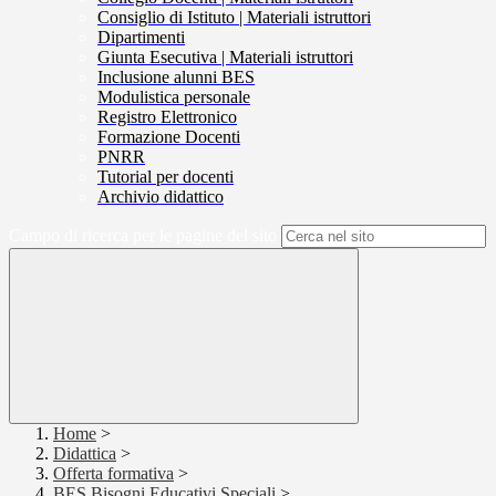
Consiglio di Istituto | Materiali istruttori
Dipartimenti
Giunta Esecutiva | Materiali istruttori
Inclusione alunni BES
Modulistica personale
Registro Elettronico
Formazione Docenti
PNRR
Tutorial per docenti
Archivio didattico
Campo di ricerca per le pagine del sito
Home
>
Didattica
>
Offerta formativa
>
BES Bisogni Educativi Speciali
>