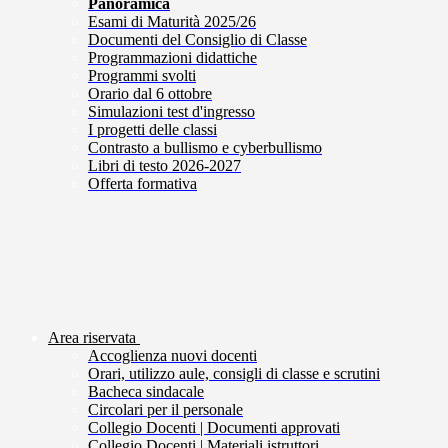
Panoramica
Esami di Maturità 2025/26
Documenti del Consiglio di Classe
Programmazioni didattiche
Programmi svolti
Orario dal 6 ottobre
Simulazioni test d'ingresso
I progetti delle classi
Contrasto a bullismo e cyberbullismo
Libri di testo 2026-2027
Offerta formativa
Area riservata
Accoglienza nuovi docenti
Orari, utilizzo aule, consigli di classe e scrutini
Bacheca sindacale
Circolari per il personale
Collegio Docenti | Documenti approvati
Collegio Docenti | Materiali istruttori