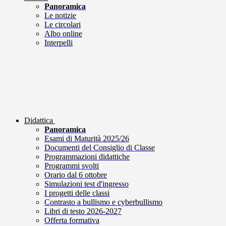
Panoramica
Le notizie
Le circolari
Albo online
Interpelli
Didattica
Panoramica
Esami di Maturità 2025/26
Documenti del Consiglio di Classe
Programmazioni didattiche
Programmi svolti
Orario dal 6 ottobre
Simulazioni test d'ingresso
I progetti delle classi
Contrasto a bullismo e cyberbullismo
Libri di testo 2026-2027
Offerta formativa