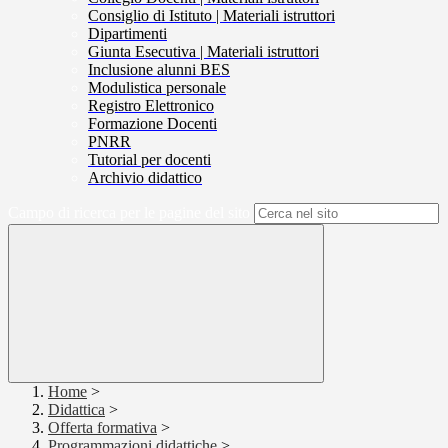
Consiglio di Istituto | Materiali istruttori
Dipartimenti
Giunta Esecutiva | Materiali istruttori
Inclusione alunni BES
Modulistica personale
Registro Elettronico
Formazione Docenti
PNRR
Tutorial per docenti
Archivio didattico
Campo di ricerca per le pagine del sito
Home
>
Didattica
>
Offerta formativa
>
Programmazioni didattiche
>