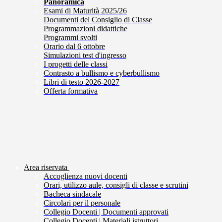
Panoramica
Esami di Maturità 2025/26
Documenti del Consiglio di Classe
Programmazioni didattiche
Programmi svolti
Orario dal 6 ottobre
Simulazioni test d'ingresso
I progetti delle classi
Contrasto a bullismo e cyberbullismo
Libri di testo 2026-2027
Offerta formativa
Area riservata
Accoglienza nuovi docenti
Orari, utilizzo aule, consigli di classe e scrutini
Bacheca sindacale
Circolari per il personale
Collegio Docenti | Documenti approvati
Collegio Docenti | Materiali istruttori