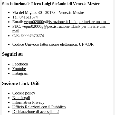
Sito istituzionale Liceo Luigi Stefanini di Venezia Mestre
Via del Miglio, 30 - 30173 - Venezia-Mestre
Tel:
041611574
Email:
vepm02000g@istruzione.it
Link per inviare una mail
PEC:
vepm02000g@pec.istruzione.it
Link per inviare una
mail
C.F.: 90067670274
Codice Univoco fatturazione elettronica: UF7OJR
Seguici su
Facebook
Youtube
Instagram
Sezione Link Utili
Cookie policy
Note legali
Informativa Privacy
Ufficio Relazioni con il Pubblico
Dichiarazione di accessibilità