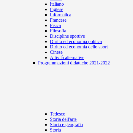
Italiano
Inglese
Informatica
Francese
Fisica
Filosofia
Discipline sportive
Diritto ed economia politica
Diritto ed economia dello sport
Cinese
Attività alternative
Programmazioni didattiche 2021-2022
Tedesco
Storia dell'arte
Storia e geografia
Storia