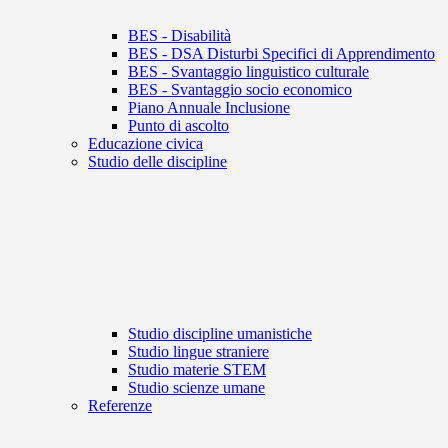
BES - Disabilità
BES - DSA Disturbi Specifici di Apprendimento
BES - Svantaggio linguistico culturale
BES - Svantaggio socio economico
Piano Annuale Inclusione
Punto di ascolto
Educazione civica
Studio delle discipline
Studio discipline umanistiche
Studio lingue straniere
Studio materie STEM
Studio scienze umane
Referenze