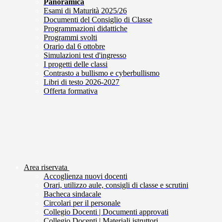
Panoramica
Esami di Maturità 2025/26
Documenti del Consiglio di Classe
Programmazioni didattiche
Programmi svolti
Orario dal 6 ottobre
Simulazioni test d'ingresso
I progetti delle classi
Contrasto a bullismo e cyberbullismo
Libri di testo 2026-2027
Offerta formativa
Area riservata
Accoglienza nuovi docenti
Orari, utilizzo aule, consigli di classe e scrutini
Bacheca sindacale
Circolari per il personale
Collegio Docenti | Documenti approvati
Collegio Docenti | Materiali istruttori