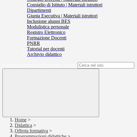
Consiglio di Istituto | Materiali istruttori
Dipartimenti
Giunta Esecutiva | Materiali istruttori
Inclusione alunni BES
Modulistica personale
Registro Elettronico
Formazione Docenti
PNRR
Tutorial per docenti
Archivio didattico
Campo di ricerca per le pagine del sito
Home
>
Didattica
>
Offerta formativa
>
Programmazioni didattiche
>