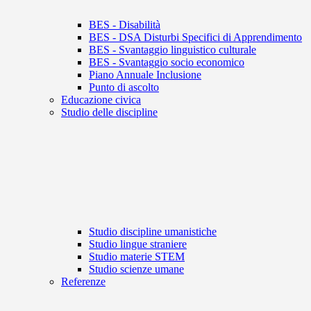
BES - Disabilità
BES - DSA Disturbi Specifici di Apprendimento
BES - Svantaggio linguistico culturale
BES - Svantaggio socio economico
Piano Annuale Inclusione
Punto di ascolto
Educazione civica
Studio delle discipline
Studio discipline umanistiche
Studio lingue straniere
Studio materie STEM
Studio scienze umane
Referenze