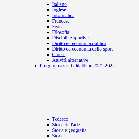
Italiano
Inglese
Informatica
Francese
Fisica
Filosofia
Discipline sportive
Diritto ed economia politica
Diritto ed economia dello sport
Cinese
Attività alternative
Programmazioni didattiche 2021-2022
Tedesco
Storia dell'arte
Storia e geografia
Storia