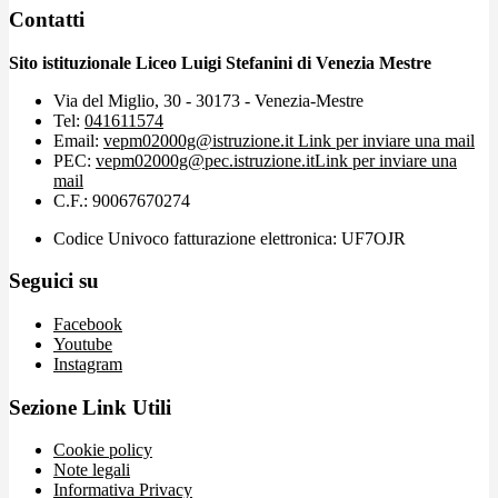
Contatti
Sito istituzionale Liceo Luigi Stefanini di Venezia Mestre
Via del Miglio, 30 - 30173 - Venezia-Mestre
Tel:
041611574
Email:
vepm02000g@istruzione.it
Link per inviare una mail
PEC:
vepm02000g@pec.istruzione.it
Link per inviare una
mail
C.F.: 90067670274
Codice Univoco fatturazione elettronica: UF7OJR
Seguici su
Facebook
Youtube
Instagram
Sezione Link Utili
Cookie policy
Note legali
Informativa Privacy