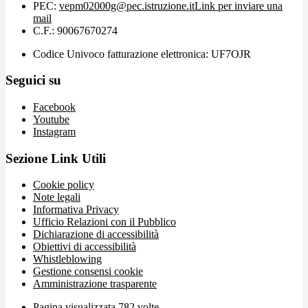
PEC:
vepm02000g@pec.istruzione.it
Link per inviare una
mail
C.F.: 90067670274
Codice Univoco fatturazione elettronica: UF7OJR
Seguici su
Facebook
Youtube
Instagram
Sezione Link Utili
Cookie policy
Note legali
Informativa Privacy
Ufficio Relazioni con il Pubblico
Dichiarazione di accessibilità
Obiettivi di accessibilità
Whistleblowing
Gestione consensi cookie
Amministrazione trasparente
Pagina visualizzata
782
volte