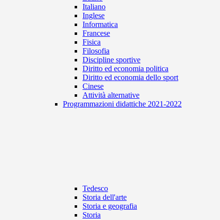
Italiano
Inglese
Informatica
Francese
Fisica
Filosofia
Discipline sportive
Diritto ed economia politica
Diritto ed economia dello sport
Cinese
Attività alternative
Programmazioni didattiche 2021-2022
Tedesco
Storia dell'arte
Storia e geografia
Storia