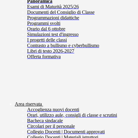
Panoramica
Esami di Maturità 2025/26
Documenti del Consiglio di Classe
Programmazioni didattiche
Programmi svolti
Orario dal 6 ottobre
Simulazioni test d'ingresso
I progetti delle classi
Contrasto a bullismo e cyberbullismo
Libri di testo 2026-2027
Offerta formativa
Area riservata
Accoglienza nuovi docenti
Orari, utilizzo aule, consigli di classe e scrutini
Bacheca sindacale
Circolari per il personale
Collegio Docenti | Documenti approvati
Collegio Docenti | Materiali istruttori