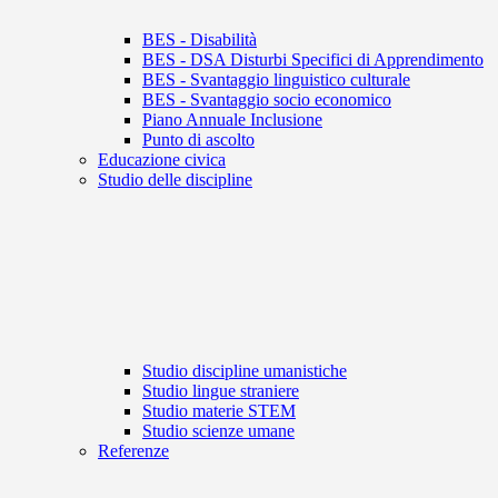
BES - Disabilità
BES - DSA Disturbi Specifici di Apprendimento
BES - Svantaggio linguistico culturale
BES - Svantaggio socio economico
Piano Annuale Inclusione
Punto di ascolto
Educazione civica
Studio delle discipline
Studio discipline umanistiche
Studio lingue straniere
Studio materie STEM
Studio scienze umane
Referenze