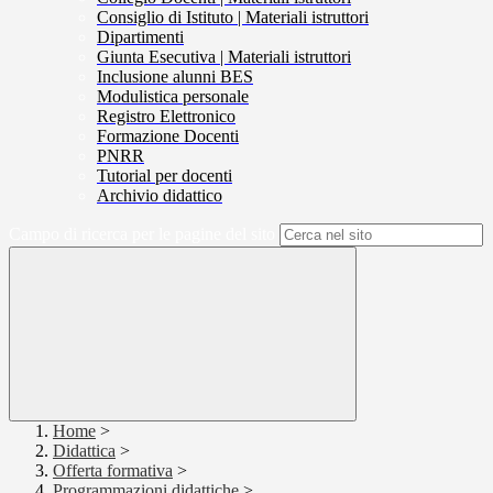
Consiglio di Istituto | Materiali istruttori
Dipartimenti
Giunta Esecutiva | Materiali istruttori
Inclusione alunni BES
Modulistica personale
Registro Elettronico
Formazione Docenti
PNRR
Tutorial per docenti
Archivio didattico
Campo di ricerca per le pagine del sito
Home
>
Didattica
>
Offerta formativa
>
Programmazioni didattiche
>