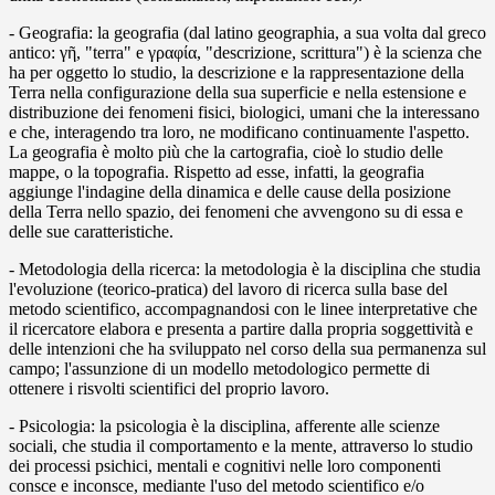
-
Geografia
: la geografia (dal latino geographia, a sua volta dal greco
antico: γῆ, "terra" e γραφία, "descrizione, scrittura") è la scienza che
ha per oggetto lo studio, la descrizione e la rappresentazione della
Terra nella configurazione della sua superficie e nella estensione e
distribuzione dei fenomeni fisici, biologici, umani che la interessano
e che, interagendo tra loro, ne modificano continuamente l'aspetto.
La geografia è molto più che la cartografia, cioè lo studio delle
mappe, o la topografia. Rispetto ad esse, infatti, la geografia
aggiunge l'indagine della dinamica e delle cause della posizione
della Terra nello spazio, dei fenomeni che avvengono su di essa e
delle sue caratteristiche.
-
Metodologia della ricerca
: la metodologia è la disciplina che studia
l'evoluzione (teorico-pratica) del lavoro di ricerca sulla base del
metodo scientifico, accompagnandosi con le linee interpretative che
il ricercatore elabora e presenta a partire dalla propria soggettività e
delle intenzioni che ha sviluppato nel corso della sua permanenza sul
campo; l'assunzione di un modello metodologico permette di
ottenere i risvolti scientifici del proprio lavoro.
-
Psicologia
: la psicologia è la disciplina, afferente alle scienze
sociali, che studia il comportamento e la mente, attraverso lo studio
dei processi psichici, mentali e cognitivi nelle loro componenti
consce e inconsce, mediante l'uso del metodo scientifico e/o