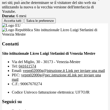
nei siti; può anche determinare se il visitatore del sito web sta
utilizzando la nuova o la vecchia versione dell'interfaccia di
Youtube.
Durata:
6 mesi
Accetta tutti
Salva le preferenze
Sito istituzionale Liceo Luigi Stefanini di
Venezia Mestre
Contatti
Sito istituzionale Liceo Luigi Stefanini di Venezia Mestre
Via del Miglio, 30 - 30173 - Venezia-Mestre
Tel:
041611574
Email:
vepm02000g@istruzione.it
Link per inviare una mail
PEC:
vepm02000g@pec.istruzione.it
Link per inviare una
mail
C.F.: 90067670274
Codice Univoco fatturazione elettronica: UF7OJR
Seguici su