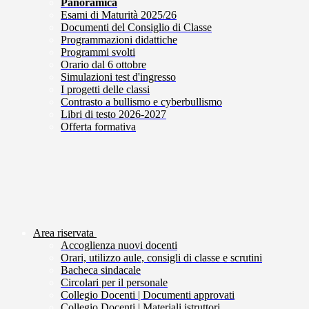
Panoramica
Esami di Maturità 2025/26
Documenti del Consiglio di Classe
Programmazioni didattiche
Programmi svolti
Orario dal 6 ottobre
Simulazioni test d'ingresso
I progetti delle classi
Contrasto a bullismo e cyberbullismo
Libri di testo 2026-2027
Offerta formativa
Area riservata
Accoglienza nuovi docenti
Orari, utilizzo aule, consigli di classe e scrutini
Bacheca sindacale
Circolari per il personale
Collegio Docenti | Documenti approvati
Collegio Docenti | Materiali istruttori