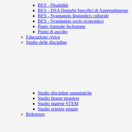
BES - Disabilità
BES - DSA Disturbi Specifici di Apprendimento
BES - Svantaggio linguistico culturale
BES - Svantaggio socio economico
Piano Annuale Inclusione
Punto di ascolto
Educazione civica
Studio delle discipline
Studio discipline umanistiche
Studio lingue straniere
Studio materie STEM
Studio scienze umane
Referenze