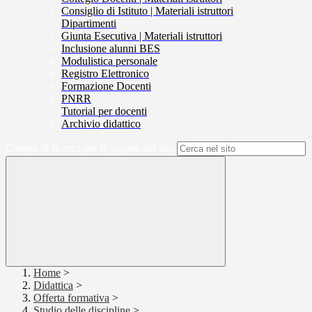
Consiglio di Istituto | Materiali istruttori
Dipartimenti
Giunta Esecutiva | Materiali istruttori
Inclusione alunni BES
Modulistica personale
Registro Elettronico
Formazione Docenti
PNRR
Tutorial per docenti
Archivio didattico
Campo di ricerca per le pagine del sito
Home
>
Didattica
>
Offerta formativa
>
Studio delle discipline
>