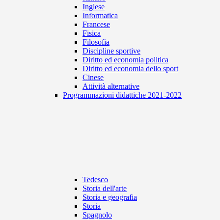
Inglese
Informatica
Francese
Fisica
Filosofia
Discipline sportive
Diritto ed economia politica
Diritto ed economia dello sport
Cinese
Attività alternative
Programmazioni didattiche 2021-2022
Tedesco
Storia dell'arte
Storia e geografia
Storia
Spagnolo