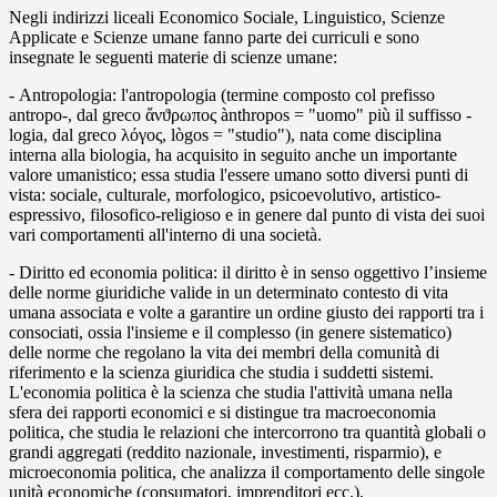
Negli indirizzi liceali Economico Sociale, Linguistico, Scienze
Applicate e Scienze umane fanno parte dei curriculi e sono
insegnate le seguenti materie di scienze umane:
-
Antropologia
: l'antropologia (termine composto col prefisso
antropo-, dal greco ἄνϑρωπος ànthropos = "uomo" più il suffisso -
logia, dal greco λόγος, lògos = "studio"), nata come disciplina
interna alla biologia, ha acquisito in seguito anche un importante
valore umanistico; essa studia l'essere umano sotto diversi punti di
vista: sociale, culturale, morfologico, psicoevolutivo, artistico-
espressivo, filosofico-religioso e in genere dal punto di vista dei suoi
vari comportamenti all'interno di una società.
-
Diritto ed economia politica
: il diritto è in senso oggettivo l’insieme
delle norme giuridiche valide in un determinato contesto di vita
umana associata e volte a garantire un ordine giusto dei rapporti tra i
consociati, ossia l'insieme e il complesso (in genere sistematico)
delle norme che regolano la vita dei membri della comunità di
riferimento e la scienza giuridica che studia i suddetti sistemi.
L'economia politica è la scienza che studia l'attività umana nella
sfera dei rapporti economici e si distingue tra macroeconomia
politica, che studia le relazioni che intercorrono tra quantità globali o
grandi aggregati (reddito nazionale, investimenti, risparmio), e
microeconomia politica, che analizza il comportamento delle singole
unità economiche (consumatori, imprenditori ecc.).