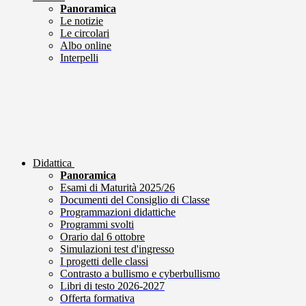
Panoramica
Le notizie
Le circolari
Albo online
Interpelli
Didattica
Panoramica
Esami di Maturità 2025/26
Documenti del Consiglio di Classe
Programmazioni didattiche
Programmi svolti
Orario dal 6 ottobre
Simulazioni test d'ingresso
I progetti delle classi
Contrasto a bullismo e cyberbullismo
Libri di testo 2026-2027
Offerta formativa