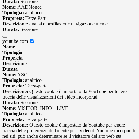
Durata:
Sessione
Nome:
AADNonce
Tipologia:
analitico
Proprieta:
Terze Parti
Descrizione:
analisi e profilazione navigazione utente
Durata:
Sessione
youtube.com
Nome
Tipologia
Proprieta
Descrizione
Durata
Nome:
YSC
Tipologia:
analitico
Proprieta:
Terza-parte
Descrizione:
Questo cookie è impostato da YouTube per tenere
traccia delle visualizzazioni dei video incorporati.
Durata:
Sessione
Nome:
VISITOR_INFO1_LIVE
Tipologia:
analitico
Proprieta:
Terza-parte
Descrizione:
Questo cookie è impostato da Youtube per tenere
traccia delle preferenze dell'utente per i video di Youtube incorporati
nei siti; può anche determinare se il visitatore del sito web sta