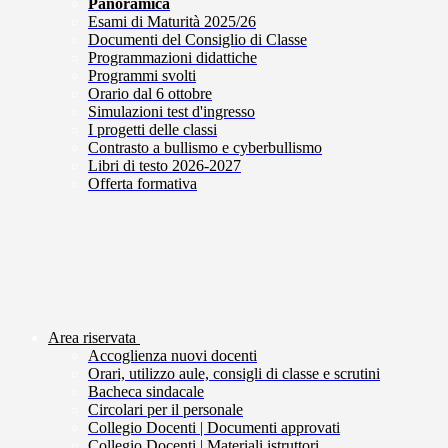
Panoramica
Esami di Maturità 2025/26
Documenti del Consiglio di Classe
Programmazioni didattiche
Programmi svolti
Orario dal 6 ottobre
Simulazioni test d'ingresso
I progetti delle classi
Contrasto a bullismo e cyberbullismo
Libri di testo 2026-2027
Offerta formativa
Area riservata
Accoglienza nuovi docenti
Orari, utilizzo aule, consigli di classe e scrutini
Bacheca sindacale
Circolari per il personale
Collegio Docenti | Documenti approvati
Collegio Docenti | Materiali istruttori