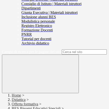
Consiglio di Istituto | Materiali istruttori
Dipartimenti
Giunta Esecutiva | Materiali istruttori
Inclusione alunni BES
Modulistica personale
Registro Elettronico
Formazione Docenti
PNRR
Tutorial per docenti
Archivio didattico
Campo di ricerca per le pagine del sito
Home
>
Didattica
>
Offerta formativa
>
BES Bisogni Educativi Speciali
>