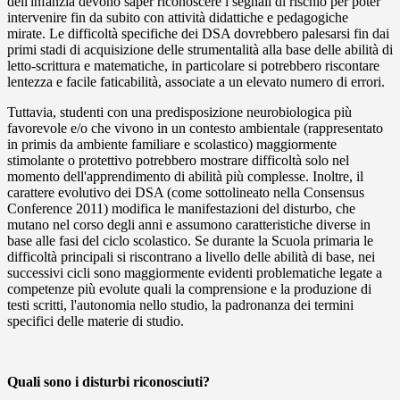
dell'infanzia devono saper riconoscere i segnali di rischio per poter
intervenire fin da subito con attività didattiche e pedagogiche
mirate. Le difficoltà specifiche dei DSA dovrebbero palesarsi fin dai
primi stadi di acquisizione delle strumentalità alla base delle abilità di
letto-scrittura e matematiche, in particolare si potrebbero riscontare
lentezza e facile faticabilità, associate a un elevato numero di errori.
Tuttavia, studenti con una predisposizione neurobiologica più
favorevole e/o che vivono in un contesto ambientale (rappresentato
in primis da ambiente familiare e scolastico) maggiormente
stimolante o protettivo potrebbero mostrare difficoltà solo nel
momento dell'apprendimento di abilità più complesse. Inoltre, il
carattere evolutivo dei DSA (come sottolineato nella Consensus
Conference 2011) modifica le manifestazioni del disturbo, che
mutano nel corso degli anni e assumono caratteristiche diverse in
base alle fasi del ciclo scolastico. Se durante la Scuola primaria le
difficoltà principali si riscontrano a livello delle abilità di base, nei
successivi cicli sono maggiormente evidenti problematiche legate a
competenze più evolute quali la comprensione e la produzione di
testi scritti, l'autonomia nello studio, la padronanza dei termini
specifici delle materie di studio.
Quali sono i disturbi riconosciuti?