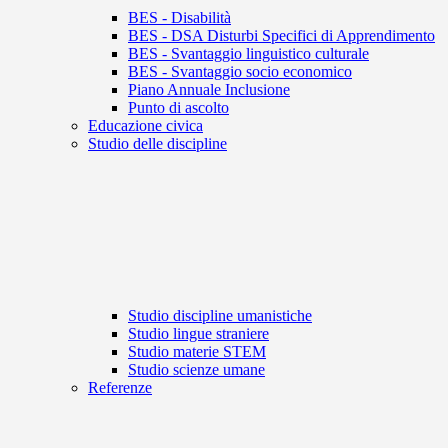
BES - Disabilità
BES - DSA Disturbi Specifici di Apprendimento
BES - Svantaggio linguistico culturale
BES - Svantaggio socio economico
Piano Annuale Inclusione
Punto di ascolto
Educazione civica
Studio delle discipline
Studio discipline umanistiche
Studio lingue straniere
Studio materie STEM
Studio scienze umane
Referenze