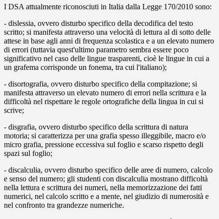
I DSA attualmente riconosciuti in Italia dalla Legge 170/2010 sono:
- dislessia, ovvero disturbo specifico della decodifica del testo
scritto; si manifesta attraverso una velocità di lettura al di sotto delle
attese in base agli anni di frequenza scolastica e a un elevato numero
di errori (tuttavia quest'ultimo parametro sembra essere poco
significativo nel caso delle lingue trasparenti, cioè le lingue in cui a
un grafema corrisponde un fonema, tra cui l'italiano);
- disortografia, ovvero disturbo specifico della compitazione; si
manifesta attraverso un elevato numero di errori nella scrittura e la
difficoltà nel rispettare le regole ortografiche della lingua in cui si
scrive;
- disgrafia, ovvero disturbo specifico della scrittura di natura
motoria; si caratterizza per una grafia spesso illeggibile, macro e/o
micro grafia, pressione eccessiva sul foglio e scarso rispetto degli
spazi sul foglio;
- discalculia, ovvero disturbo specifico delle aree di numero, calcolo
e senso del numero; gli studenti con discalculia mostrano difficoltà
nella lettura e scrittura dei numeri, nella memorizzazione dei fatti
numerici, nel calcolo scritto e a mente, nel giudizio di numerosità e
nel confronto tra grandezze numeriche.