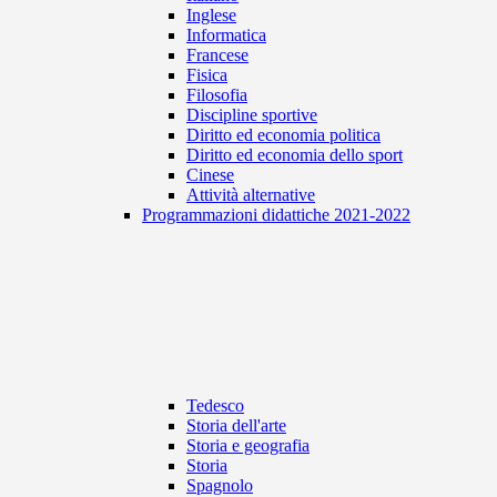
Inglese
Informatica
Francese
Fisica
Filosofia
Discipline sportive
Diritto ed economia politica
Diritto ed economia dello sport
Cinese
Attività alternative
Programmazioni didattiche 2021-2022
Tedesco
Storia dell'arte
Storia e geografia
Storia
Spagnolo