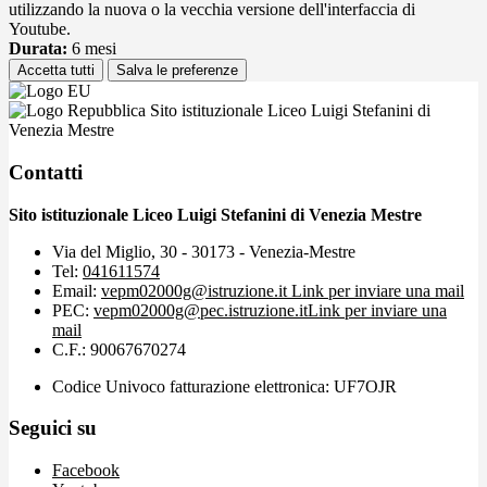
utilizzando la nuova o la vecchia versione dell'interfaccia di
Youtube.
Durata:
6 mesi
Accetta tutti
Salva le preferenze
Sito istituzionale Liceo Luigi Stefanini di
Venezia Mestre
Contatti
Sito istituzionale Liceo Luigi Stefanini di Venezia Mestre
Via del Miglio, 30 - 30173 - Venezia-Mestre
Tel:
041611574
Email:
vepm02000g@istruzione.it
Link per inviare una mail
PEC:
vepm02000g@pec.istruzione.it
Link per inviare una
mail
C.F.: 90067670274
Codice Univoco fatturazione elettronica: UF7OJR
Seguici su
Facebook