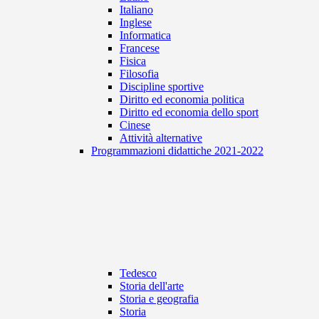
Italiano
Inglese
Informatica
Francese
Fisica
Filosofia
Discipline sportive
Diritto ed economia politica
Diritto ed economia dello sport
Cinese
Attività alternative
Programmazioni didattiche 2021-2022
Tedesco
Storia dell'arte
Storia e geografia
Storia