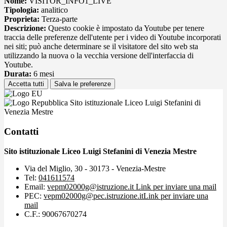
Nome:
VISITOR_INFO1_LIVE
Tipologia:
analitico
Proprieta:
Terza-parte
Descrizione:
Questo cookie è impostato da Youtube per tenere
traccia delle preferenze dell'utente per i video di Youtube incorporati
nei siti; può anche determinare se il visitatore del sito web sta
utilizzando la nuova o la vecchia versione dell'interfaccia di
Youtube.
Durata:
6 mesi
Accetta tutti
Salva le preferenze
Sito istituzionale Liceo Luigi Stefanini di
Venezia Mestre
Contatti
Sito istituzionale Liceo Luigi Stefanini di Venezia Mestre
Via del Miglio, 30 - 30173 - Venezia-Mestre
Tel:
041611574
Email:
vepm02000g@istruzione.it
Link per inviare una mail
PEC:
vepm02000g@pec.istruzione.it
Link per inviare una
mail
C.F.: 90067670274