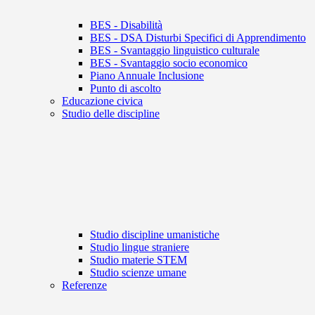
BES - Disabilità
BES - DSA Disturbi Specifici di Apprendimento
BES - Svantaggio linguistico culturale
BES - Svantaggio socio economico
Piano Annuale Inclusione
Punto di ascolto
Educazione civica
Studio delle discipline
Studio discipline umanistiche
Studio lingue straniere
Studio materie STEM
Studio scienze umane
Referenze