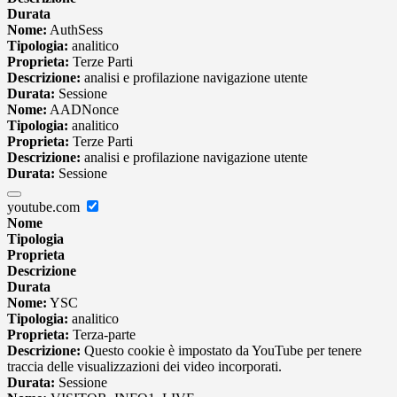
Durata
Nome:
AuthSess
Tipologia:
analitico
Proprieta:
Terze Parti
Descrizione:
analisi e profilazione navigazione utente
Durata:
Sessione
Nome:
AADNonce
Tipologia:
analitico
Proprieta:
Terze Parti
Descrizione:
analisi e profilazione navigazione utente
Durata:
Sessione
youtube.com
Nome
Tipologia
Proprieta
Descrizione
Durata
Nome:
YSC
Tipologia:
analitico
Proprieta:
Terza-parte
Descrizione:
Questo cookie è impostato da YouTube per tenere
traccia delle visualizzazioni dei video incorporati.
Durata:
Sessione