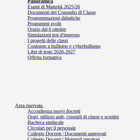
Panoramica
Esami di Maturità 2025/26
Documenti del Consiglio di Classe
Programmazioni didattiche
Programmi svolti
Orario dal 6 ottobre
Simulazioni test d'ingresso
I progetti delle classi
Contrasto a bullismo e cyberbullismo
Libri di testo 2026-2027
Offerta formativa
Area riservata
Accoglienza nuovi docenti
Orari, utilizzo aule, consigli di classe e scrutini
Bacheca sindacale
Circolari per il personale
Collegio Docenti | Documenti approvati
Collegio Docenti | Materiali istruttori