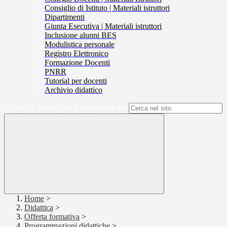
Consiglio di Istituto | Materiali istruttori
Dipartimenti
Giunta Esecutiva | Materiali istruttori
Inclusione alunni BES
Modulistica personale
Registro Elettronico
Formazione Docenti
PNRR
Tutorial per docenti
Archivio didattico
Campo di ricerca per le pagine del sito
Home
>
Didattica
>
Offerta formativa
>
Programmazioni didattiche
>