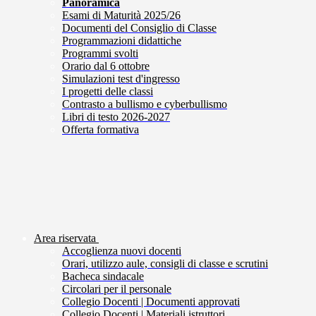
Panoramica
Esami di Maturità 2025/26
Documenti del Consiglio di Classe
Programmazioni didattiche
Programmi svolti
Orario dal 6 ottobre
Simulazioni test d'ingresso
I progetti delle classi
Contrasto a bullismo e cyberbullismo
Libri di testo 2026-2027
Offerta formativa
Area riservata
Accoglienza nuovi docenti
Orari, utilizzo aule, consigli di classe e scrutini
Bacheca sindacale
Circolari per il personale
Collegio Docenti | Documenti approvati
Collegio Docenti | Materiali istruttori