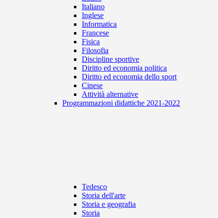
Italiano
Inglese
Informatica
Francese
Fisica
Filosofia
Discipline sportive
Diritto ed economia politica
Diritto ed economia dello sport
Cinese
Attività alternative
Programmazioni didattiche 2021-2022
Tedesco
Storia dell'arte
Storia e geografia
Storia