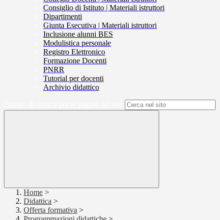
Consiglio di Istituto | Materiali istruttori
Dipartimenti
Giunta Esecutiva | Materiali istruttori
Inclusione alunni BES
Modulistica personale
Registro Elettronico
Formazione Docenti
PNRR
Tutorial per docenti
Archivio didattico
Campo di ricerca per le pagine del sito
Home
>
Didattica
>
Offerta formativa
>
Programmazioni didattiche
>