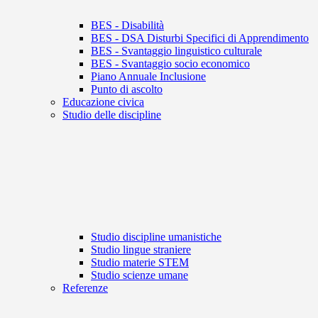
BES - Disabilità
BES - DSA Disturbi Specifici di Apprendimento
BES - Svantaggio linguistico culturale
BES - Svantaggio socio economico
Piano Annuale Inclusione
Punto di ascolto
Educazione civica
Studio delle discipline
Studio discipline umanistiche
Studio lingue straniere
Studio materie STEM
Studio scienze umane
Referenze