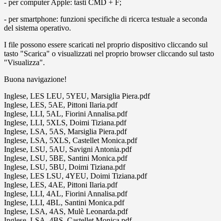
- per computer Apple: tasti CMD + F;
- per smartphone: funzioni specifiche di ricerca testuale a seconda
del sistema operativo.
I file possono essere scaricati nel proprio dispositivo cliccando sul
tasto "Scarica" o visualizzati nel proprio browser cliccando sul tasto
"Visualizza".
Buona navigazione!
Inglese, LES LEU, 5YEU, Marsiglia Piera.pdf
Inglese, LES, 5AE, Pittoni Ilaria.pdf
Inglese, LLI, 5AL, Fiorini Annalisa.pdf
Inglese, LLI, 5XLS, Doimi Tiziana.pdf
Inglese, LSA, 5AS, Marsiglia Piera.pdf
Inglese, LSA, 5XLS, Castellet Monica.pdf
Inglese, LSU, 5AU, Savigni Antonia.pdf
Inglese, LSU, 5BE, Santini Monica.pdf
Inglese, LSU, 5BU, Doimi Tiziana.pdf
Inglese, LES LSU, 4YEU, Doimi Tiziana.pdf
Inglese, LES, 4AE, Pittoni Ilaria.pdf
Inglese, LLI, 4AL, Fiorini Annalisa.pdf
Inglese, LLI, 4BL, Santini Monica.pdf
Inglese, LSA, 4AS, Mulè Leonarda.pdf
Inglese, LSA, 4BS, Castellet Monica.pdf