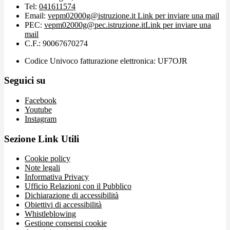
Tel:
041611574
Email:
vepm02000g@istruzione.it
Link per inviare una mail
PEC:
vepm02000g@pec.istruzione.it
Link per inviare una
mail
C.F.: 90067670274
Codice Univoco fatturazione elettronica: UF7OJR
Seguici su
Facebook
Youtube
Instagram
Sezione Link Utili
Cookie policy
Note legali
Informativa Privacy
Ufficio Relazioni con il Pubblico
Dichiarazione di accessibilità
Obiettivi di accessibilità
Whistleblowing
Gestione consensi cookie