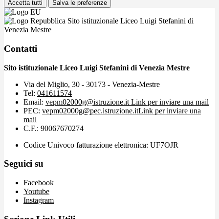
Accetta tutti
Salva le preferenze
Sito istituzionale Liceo Luigi Stefanini di
Venezia Mestre
Contatti
Sito istituzionale Liceo Luigi Stefanini di Venezia Mestre
Via del Miglio, 30 - 30173 - Venezia-Mestre
Tel:
041611574
Email:
vepm02000g@istruzione.it
Link per inviare una mail
PEC:
vepm02000g@pec.istruzione.it
Link per inviare una
mail
C.F.: 90067670274
Codice Univoco fatturazione elettronica: UF7OJR
Seguici su
Facebook
Youtube
Instagram