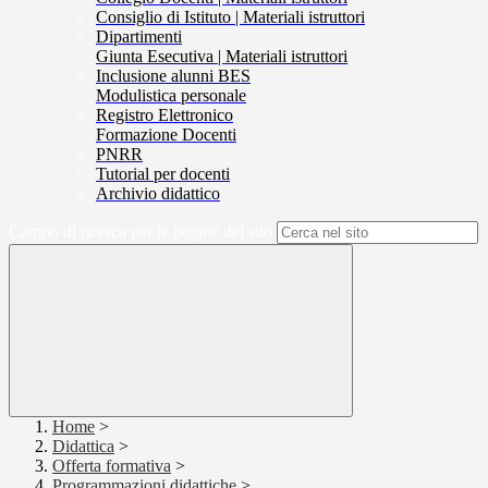
Consiglio di Istituto | Materiali istruttori
Dipartimenti
Giunta Esecutiva | Materiali istruttori
Inclusione alunni BES
Modulistica personale
Registro Elettronico
Formazione Docenti
PNRR
Tutorial per docenti
Archivio didattico
Campo di ricerca per le pagine del sito
Home
>
Didattica
>
Offerta formativa
>
Programmazioni didattiche
>