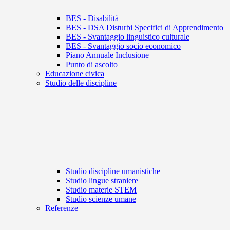
BES - Disabilità
BES - DSA Disturbi Specifici di Apprendimento
BES - Svantaggio linguistico culturale
BES - Svantaggio socio economico
Piano Annuale Inclusione
Punto di ascolto
Educazione civica
Studio delle discipline
Studio discipline umanistiche
Studio lingue straniere
Studio materie STEM
Studio scienze umane
Referenze