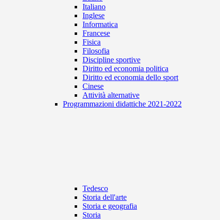
Italiano
Inglese
Informatica
Francese
Fisica
Filosofia
Discipline sportive
Diritto ed economia politica
Diritto ed economia dello sport
Cinese
Attività alternative
Programmazioni didattiche 2021-2022
Tedesco
Storia dell'arte
Storia e geografia
Storia