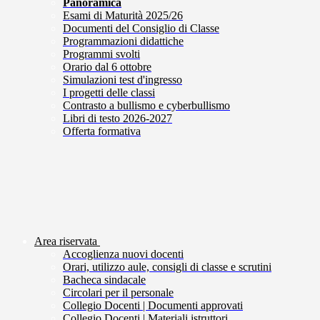
Panoramica
Esami di Maturità 2025/26
Documenti del Consiglio di Classe
Programmazioni didattiche
Programmi svolti
Orario dal 6 ottobre
Simulazioni test d'ingresso
I progetti delle classi
Contrasto a bullismo e cyberbullismo
Libri di testo 2026-2027
Offerta formativa
Area riservata
Accoglienza nuovi docenti
Orari, utilizzo aule, consigli di classe e scrutini
Bacheca sindacale
Circolari per il personale
Collegio Docenti | Documenti approvati
Collegio Docenti | Materiali istruttori