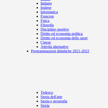
Italiano
Inglese
Informatica
Francese
Fisica
Filosofia
Discipline sportive
Diritto ed economia politica
Diritto ed economia dello sport
Cinese
Attività alternative
Programmazioni didattiche 2021-2022
Tedesco
Storia dell'arte
Storia e geografia
Storia