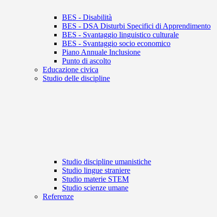
BES - Disabilità
BES - DSA Disturbi Specifici di Apprendimento
BES - Svantaggio linguistico culturale
BES - Svantaggio socio economico
Piano Annuale Inclusione
Punto di ascolto
Educazione civica
Studio delle discipline
Studio discipline umanistiche
Studio lingue straniere
Studio materie STEM
Studio scienze umane
Referenze