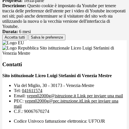
Proprieta:
Terza-parte
Descrizione:
Questo cookie è impostato da Youtube per tenere
traccia delle preferenze dell'utente per i video di Youtube incorporati
nei siti; può anche determinare se il visitatore del sito web sta
utilizzando la nuova o la vecchia versione dell'interfaccia di
Youtube.
Durata:
6 mesi
Accetta tutti
Salva le preferenze
Sito istituzionale Liceo Luigi Stefanini di
Venezia Mestre
Contatti
Sito istituzionale Liceo Luigi Stefanini di Venezia Mestre
Via del Miglio, 30 - 30173 - Venezia-Mestre
Tel:
041611574
Email:
vepm02000g@istruzione.it
Link per inviare una mail
PEC:
vepm02000g@pec.istruzione.it
Link per inviare una
mail
C.F.: 90067670274
Codice Univoco fatturazione elettronica: UF7OJR