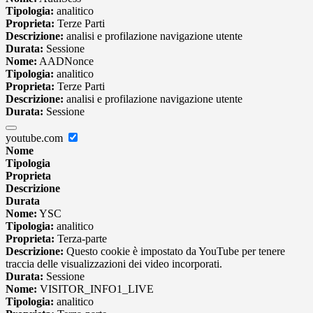
Tipologia:
analitico
Proprieta:
Terze Parti
Descrizione:
analisi e profilazione navigazione utente
Durata:
Sessione
Nome:
AADNonce
Tipologia:
analitico
Proprieta:
Terze Parti
Descrizione:
analisi e profilazione navigazione utente
Durata:
Sessione
youtube.com
Nome
Tipologia
Proprieta
Descrizione
Durata
Nome:
YSC
Tipologia:
analitico
Proprieta:
Terza-parte
Descrizione:
Questo cookie è impostato da YouTube per tenere
traccia delle visualizzazioni dei video incorporati.
Durata:
Sessione
Nome:
VISITOR_INFO1_LIVE
Tipologia:
analitico