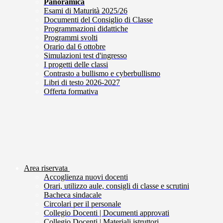
Panoramica
Esami di Maturità 2025/26
Documenti del Consiglio di Classe
Programmazioni didattiche
Programmi svolti
Orario dal 6 ottobre
Simulazioni test d'ingresso
I progetti delle classi
Contrasto a bullismo e cyberbullismo
Libri di testo 2026-2027
Offerta formativa
Area riservata
Accoglienza nuovi docenti
Orari, utilizzo aule, consigli di classe e scrutini
Bacheca sindacale
Circolari per il personale
Collegio Docenti | Documenti approvati
Collegio Docenti | Materiali istruttori