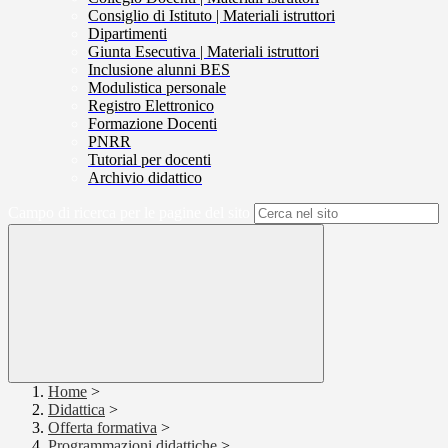
Consiglio di Istituto | Materiali istruttori
Dipartimenti
Giunta Esecutiva | Materiali istruttori
Inclusione alunni BES
Modulistica personale
Registro Elettronico
Formazione Docenti
PNRR
Tutorial per docenti
Archivio didattico
Campo di ricerca per le pagine del sito
Home
>
Didattica
>
Offerta formativa
>
Programmazioni didattiche
>