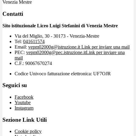
Venezia Mestre
Contatti
Sito istituzionale Liceo Luigi Stefanini di Venezia Mestre
Via del Miglio, 30 - 30173 - Venezia-Mestre
Tel:
041611574
Email:
vepm02000g@istruzione.it
Link per inviare una mail
PEC:
vepm02000g@pec.istruzione.it
Link per inviare una
mail
C.F.: 90067670274
Codice Univoco fatturazione elettronica: UF7OJR
Seguici su
Facebook
Youtube
Instagram
Sezione Link Utili
Cookie policy