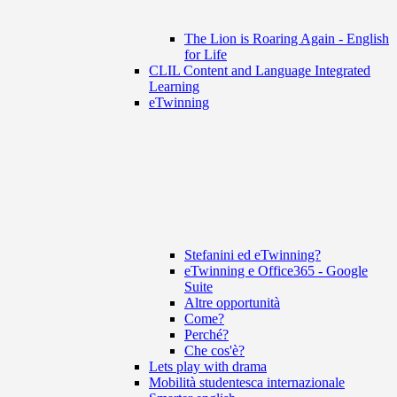
The Lion is Roaring Again - English
for Life
CLIL Content and Language Integrated
Learning
eTwinning
Stefanini ed eTwinning?
eTwinning e Office365 - Google
Suite
Altre opportunità
Come?
Perché?
Che cos'è?
Lets play with drama
Mobilità studentesca internazionale