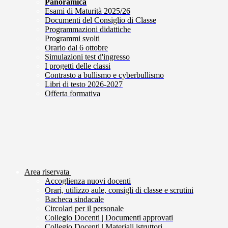
Panoramica
Esami di Maturità 2025/26
Documenti del Consiglio di Classe
Programmazioni didattiche
Programmi svolti
Orario dal 6 ottobre
Simulazioni test d'ingresso
I progetti delle classi
Contrasto a bullismo e cyberbullismo
Libri di testo 2026-2027
Offerta formativa
Area riservata
Accoglienza nuovi docenti
Orari, utilizzo aule, consigli di classe e scrutini
Bacheca sindacale
Circolari per il personale
Collegio Docenti | Documenti approvati
Collegio Docenti | Materiali istruttori