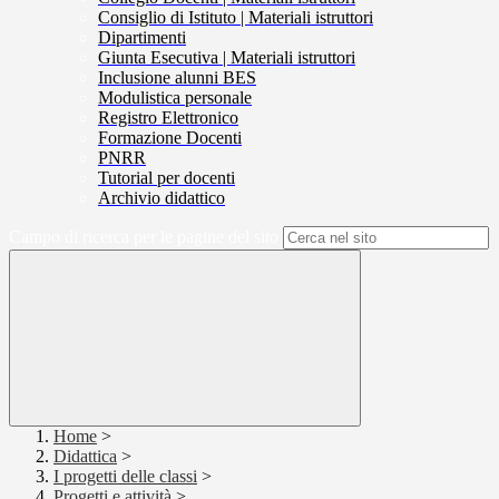
Consiglio di Istituto | Materiali istruttori
Dipartimenti
Giunta Esecutiva | Materiali istruttori
Inclusione alunni BES
Modulistica personale
Registro Elettronico
Formazione Docenti
PNRR
Tutorial per docenti
Archivio didattico
Campo di ricerca per le pagine del sito
Home
>
Didattica
>
I progetti delle classi
>
Progetti e attività
>