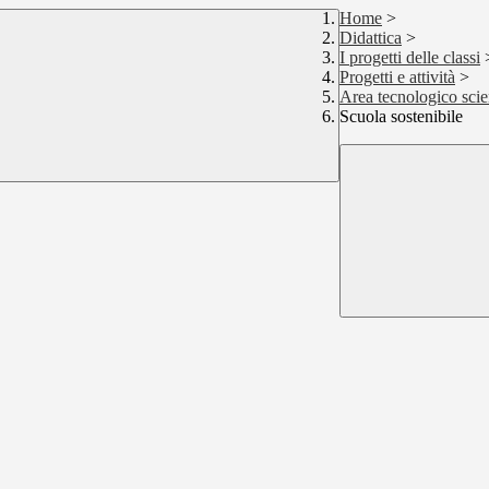
Home
>
Didattica
>
I progetti delle classi
Progetti e attività
>
Area tecnologico scie
Scuola sostenibile