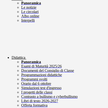
Panoramica
Le notizie
Le circolari
Albo online
Interpelli
Didattica
Panoramica
Esami di Maturità 2025/26
Documenti del Consiglio di Classe
Programmazioni didattiche
Programmi svolti
Orario dal 6 ottobre
Simulazioni test d'ingresso
I progetti delle classi
Contrasto a bullismo e cyberbullismo
Libri di testo 2026-2027
Offerta formativa