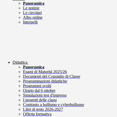
Panoramica
Le notizie
Le circolari
Albo online
Interpelli
Didattica
Panoramica
Esami di Maturità 2025/26
Documenti del Consiglio di Classe
Programmazioni didattiche
Programmi svolti
Orario dal 6 ottobre
Simulazioni test d'ingresso
I progetti delle classi
Contrasto a bullismo e cyberbullismo
Libri di testo 2026-2027
Offerta formativa