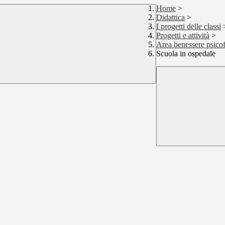
Home
>
Didattica
>
I progetti delle classi
Progetti e attività
>
Area benessere psicof
Scuola in ospedale