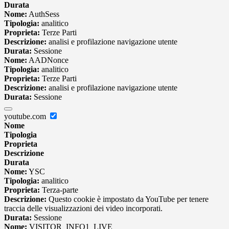
Durata
Nome:
AuthSess
Tipologia:
analitico
Proprieta:
Terze Parti
Descrizione:
analisi e profilazione navigazione utente
Durata:
Sessione
Nome:
AADNonce
Tipologia:
analitico
Proprieta:
Terze Parti
Descrizione:
analisi e profilazione navigazione utente
Durata:
Sessione
youtube.com
Nome
Tipologia
Proprieta
Descrizione
Durata
Nome:
YSC
Tipologia:
analitico
Proprieta:
Terza-parte
Descrizione:
Questo cookie è impostato da YouTube per tenere
traccia delle visualizzazioni dei video incorporati.
Durata:
Sessione
Nome:
VISITOR_INFO1_LIVE