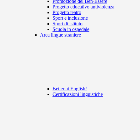
Promozione del Ben-Essere
Progetto educativo antiviolenza
Progetto teatro
Sport e inclusione
Sport di istituto
Scuola in ospedale
Area lingue straniere
Better at English!
Certificazioni linguistiche