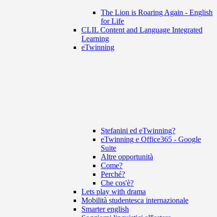
The Lion is Roaring Again - English
for Life
CLIL Content and Language Integrated
Learning
eTwinning
Stefanini ed eTwinning?
eTwinning e Office365 - Google
Suite
Altre opportunità
Come?
Perché?
Che cos'è?
Lets play with drama
Mobilità studentesca internazionale
Smarter english