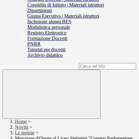
Consiglio di Istituto | Materiali istruttori
Dipartimenti
Giunta Esecutiva | Materiali istruttori
Inclusione alunni BES
Modulistica personale
Registro Elettronico
Formazione Docenti
PNRR
Tutorial per docenti
Archivio didattico
Campo di ricerca per le pagine del sito
Home
>
Novità
>
Le notizie
>
Menzione d'Onore al Liceo Stefanini "Gruppo Parlamentare