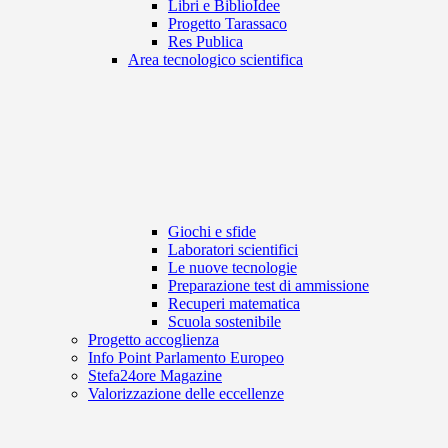
Libri e BiblioIdee
Progetto Tarassaco
Res Publica
Area tecnologico scientifica
Giochi e sfide
Laboratori scientifici
Le nuove tecnologie
Preparazione test di ammissione
Recuperi matematica
Scuola sostenibile
Progetto accoglienza
Info Point Parlamento Europeo
Stefa24ore Magazine
Valorizzazione delle eccellenze