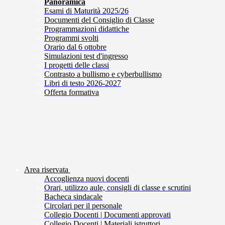
Panoramica
Esami di Maturità 2025/26
Documenti del Consiglio di Classe
Programmazioni didattiche
Programmi svolti
Orario dal 6 ottobre
Simulazioni test d'ingresso
I progetti delle classi
Contrasto a bullismo e cyberbullismo
Libri di testo 2026-2027
Offerta formativa
Area riservata
Accoglienza nuovi docenti
Orari, utilizzo aule, consigli di classe e scrutini
Bacheca sindacale
Circolari per il personale
Collegio Docenti | Documenti approvati
Collegio Docenti | Materiali istruttori