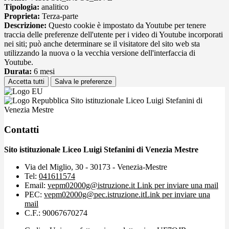
Tipologia:
analitico
Proprieta:
Terza-parte
Descrizione:
Questo cookie è impostato da Youtube per tenere
traccia delle preferenze dell'utente per i video di Youtube incorporati
nei siti; può anche determinare se il visitatore del sito web sta
utilizzando la nuova o la vecchia versione dell'interfaccia di
Youtube.
Durata:
6 mesi
Accetta tutti
Salva le preferenze
Sito istituzionale Liceo Luigi Stefanini di
Venezia Mestre
Contatti
Sito istituzionale Liceo Luigi Stefanini di Venezia Mestre
Via del Miglio, 30 - 30173 - Venezia-Mestre
Tel:
041611574
Email:
vepm02000g@istruzione.it
Link per inviare una mail
PEC:
vepm02000g@pec.istruzione.it
Link per inviare una
mail
C.F.: 90067670274