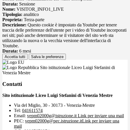
Durata:
Sessione
Nome:
VISITOR_INFO1_LIVE
Tipologia:
analitico
Proprieta:
Terza-parte
Descrizione:
Questo cookie è impostato da Youtube per tenere
traccia delle preferenze dell'utente per i video di Youtube incorporati
nei siti; può anche determinare se il visitatore del sito web sta
utilizzando la nuova o la vecchia versione dell'interfaccia di
Youtube.
Durata:
6 mesi
Accetta tutti
Salva le preferenze
Sito istituzionale Liceo Luigi Stefanini di
Venezia Mestre
Contatti
Sito istituzionale Liceo Luigi Stefanini di Venezia Mestre
Via del Miglio, 30 - 30173 - Venezia-Mestre
Tel:
041611574
Email:
vepm02000g@istruzione.it
Link per inviare una mail
PEC:
vepm02000g@pec.istruzione.it
Link per inviare una
mail