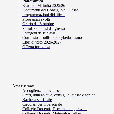
Panoramica
Esami di Maturità 2025/26
Documenti del Consiglio di Classe
Programmazioni didattiche
Programmi svolti
Orario dal 6 ottobre
Simulazioni test d'ingresso
I progetti delle classi
Contrasto a bullismo e cyberbullismo
Libri di testo 2026-2027
Offerta formativa
Area riservata
Accoglienza nuovi docenti
Orari, utilizzo aule, consigli di classe e scrutini
Bacheca sindacale
Circolari per il personale
Collegio Docenti | Documenti approvati
Collegio Docenti | Materiali istruttori