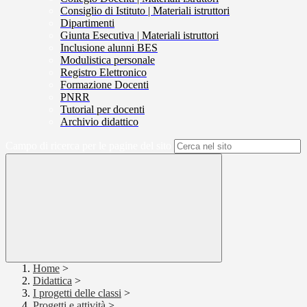
Consiglio di Istituto | Materiali istruttori
Dipartimenti
Giunta Esecutiva | Materiali istruttori
Inclusione alunni BES
Modulistica personale
Registro Elettronico
Formazione Docenti
PNRR
Tutorial per docenti
Archivio didattico
Campo di ricerca per le pagine del sito
Home
>
Didattica
>
I progetti delle classi
>
Progetti e attività
>