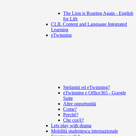
The Lion is Roaring Again - English
for Life
CLIL Content and Language Integrated
Learning
eTwinning
Stefanini ed eTwinning?
eTwinning e Office365 - Google
Suite
Altre opportunità
Come?
Perché?
Che cos'è?
Lets play with drama
Mobilità studentesca internazionale