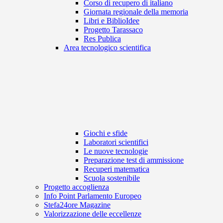
Corso di recupero di italiano
Giornata regionale della memoria
Libri e BiblioIdee
Progetto Tarassaco
Res Publica
Area tecnologico scientifica
Giochi e sfide
Laboratori scientifici
Le nuove tecnologie
Preparazione test di ammissione
Recuperi matematica
Scuola sostenibile
Progetto accoglienza
Info Point Parlamento Europeo
Stefa24ore Magazine
Valorizzazione delle eccellenze