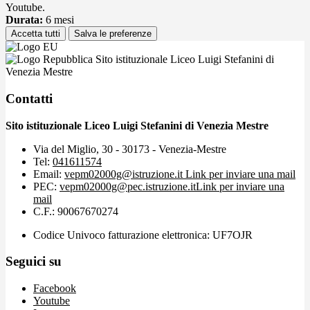
Youtube.
Durata:
6 mesi
Accetta tutti
Salva le preferenze
Sito istituzionale Liceo Luigi Stefanini di
Venezia Mestre
Contatti
Sito istituzionale Liceo Luigi Stefanini di Venezia Mestre
Via del Miglio, 30 - 30173 - Venezia-Mestre
Tel:
041611574
Email:
vepm02000g@istruzione.it
Link per inviare una mail
PEC:
vepm02000g@pec.istruzione.it
Link per inviare una
mail
C.F.: 90067670274
Codice Univoco fatturazione elettronica: UF7OJR
Seguici su
Facebook
Youtube