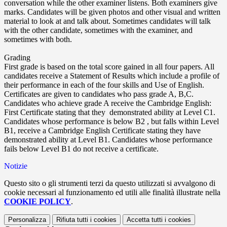
conversation while the other examiner listens. Both examiners give
marks. Candidates will be given photos and other visual and written
material to look at and talk about. Sometimes candidates will talk
with the other candidate, sometimes with the examiner, and
sometimes with both.
Grading
First grade is based on the total score gained in all four papers. All
candidates receive a Statement of Results which include a profile of
their performance in each of the four skills and Use of English.
Certificates are given to candidates who pass grade A, B,C.
Candidates who achieve grade A receive the Cambridge English:
First Certificate stating that they demonstrated ability at Level C1.
Candidates whose performance is below B2 , but falls within Level
B1, receive a Cambridge English Certificate stating they have
demonstrated ability at Level B1. Candidates whose performance
fails below Level B1 do not receive a certificate.
Notizie
Questo sito o gli strumenti terzi da questo utilizzati si avvalgono di
cookie necessari al funzionamento ed utili alle finalità illustrate nella
COOKIE POLICY
.
Personalizza
Rifiuta tutti
i cookies
Accetta tutti
i cookies