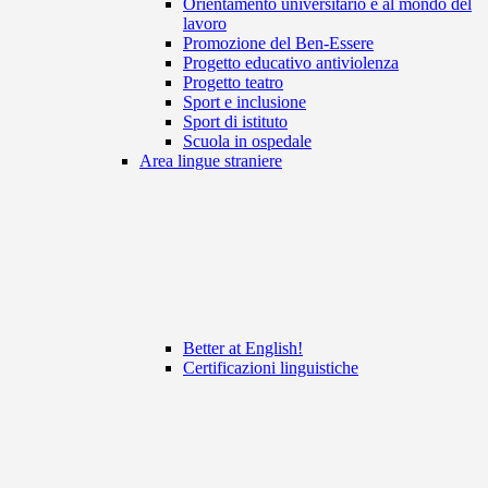
Orientamento universitario e al mondo del
lavoro
Promozione del Ben-Essere
Progetto educativo antiviolenza
Progetto teatro
Sport e inclusione
Sport di istituto
Scuola in ospedale
Area lingue straniere
Better at English!
Certificazioni linguistiche