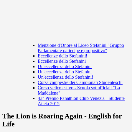
Menzione d'Onore al Liceo Stefanini "Gruppo
Parlamentare partecipe e propositivo"
Eccellenze dello Stefanini!
Eccellenze dello Stefanini
Un'eccellenza dello Stefanini
Un'eccellenza dello Stefanini
Un'eccellenza dello Stefanini!
Corsa campestre dei Campionati Studenteschi
Corso velico estivo - Scuola sottufficiali "La
Maddalena"
43° Premio Panathlon Club Venezia - Studente
Atleta 2015
The Lion is Roaring Again - English for
Life