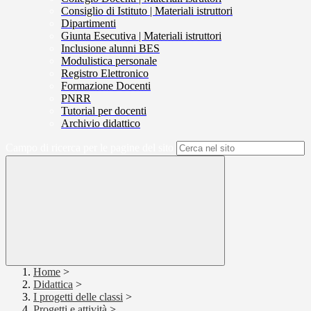
Consiglio di Istituto | Materiali istruttori
Dipartimenti
Giunta Esecutiva | Materiali istruttori
Inclusione alunni BES
Modulistica personale
Registro Elettronico
Formazione Docenti
PNRR
Tutorial per docenti
Archivio didattico
Campo di ricerca per le pagine del sito
Home
>
Didattica
>
I progetti delle classi
>
Progetti e attività
>