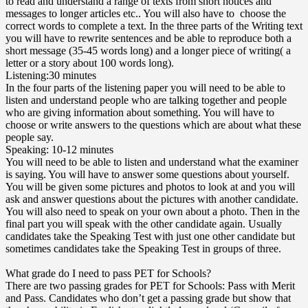
to read and understand a range of texts from short notices and
messages to longer articles etc.. You will also have to choose the
correct words to complete a text. In the three parts of the Writing text
you will have to rewrite sentences and be able to reproduce both a
short message (35-45 words long) and a longer piece of writing( a
letter or a story about 100 words long).
Listening:30 minutes
In the four parts of the listening paper you will need to be able to
listen and understand people who are talking together and people
who are giving information about something. You will have to
choose or write answers to the questions which are about what these
people say.
Speaking: 10-12 minutes
You will need to be able to listen and understand what the examiner
is saying. You will have to answer some questions about yourself.
You will be given some pictures and photos to look at and you will
ask and answer questions about the pictures with another candidate.
You will also need to speak on your own about a photo. Then in the
final part you will speak with the other candidate again. Usually
candidates take the Speaking Test with just one other candidate but
sometimes candidates take the Speaking Test in groups of three.
What grade do I need to pass PET for Schools?
There are two passing grades for PET for Schools: Pass with Merit
and Pass. Candidates who don’t get a passing grade but show that