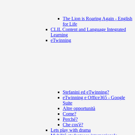
The Lion is Roaring Again - English
for Life
CLIL Content and Language Integrated
Learning
eTwinning
Stefanini ed eTwinning?
eTwinning e Office365 - Google
Suite
Altre opportunità
Come?
Perché?
Che cos'è?
Lets play with drama