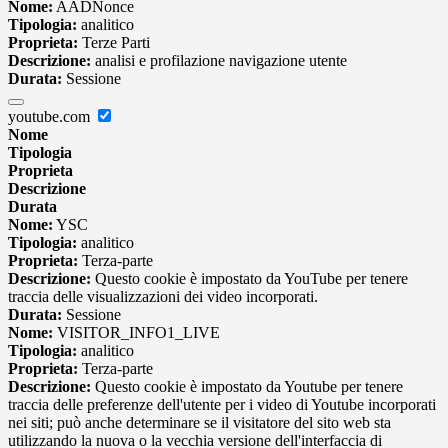
Nome:
AADNonce
Tipologia:
analitico
Proprieta:
Terze Parti
Descrizione:
analisi e profilazione navigazione utente
Durata:
Sessione
youtube.com
Nome
Tipologia
Proprieta
Descrizione
Durata
Nome:
YSC
Tipologia:
analitico
Proprieta:
Terza-parte
Descrizione:
Questo cookie è impostato da YouTube per tenere
traccia delle visualizzazioni dei video incorporati.
Durata:
Sessione
Nome:
VISITOR_INFO1_LIVE
Tipologia:
analitico
Proprieta:
Terza-parte
Descrizione:
Questo cookie è impostato da Youtube per tenere
traccia delle preferenze dell'utente per i video di Youtube incorporati
nei siti; può anche determinare se il visitatore del sito web sta
utilizzando la nuova o la vecchia versione dell'interfaccia di