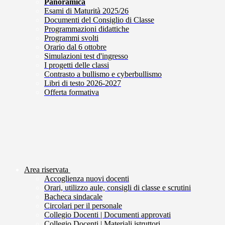
Panoramica
Esami di Maturità 2025/26
Documenti del Consiglio di Classe
Programmazioni didattiche
Programmi svolti
Orario dal 6 ottobre
Simulazioni test d'ingresso
I progetti delle classi
Contrasto a bullismo e cyberbullismo
Libri di testo 2026-2027
Offerta formativa
Area riservata
Accoglienza nuovi docenti
Orari, utilizzo aule, consigli di classe e scrutini
Bacheca sindacale
Circolari per il personale
Collegio Docenti | Documenti approvati
Collegio Docenti | Materiali istruttori