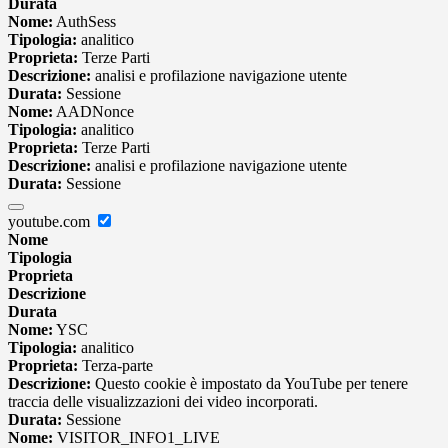
Durata
Nome:
AuthSess
Tipologia:
analitico
Proprieta:
Terze Parti
Descrizione:
analisi e profilazione navigazione utente
Durata:
Sessione
Nome:
AADNonce
Tipologia:
analitico
Proprieta:
Terze Parti
Descrizione:
analisi e profilazione navigazione utente
Durata:
Sessione
youtube.com
Nome
Tipologia
Proprieta
Descrizione
Durata
Nome:
YSC
Tipologia:
analitico
Proprieta:
Terza-parte
Descrizione:
Questo cookie è impostato da YouTube per tenere
traccia delle visualizzazioni dei video incorporati.
Durata:
Sessione
Nome:
VISITOR_INFO1_LIVE