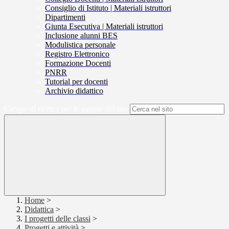
Consiglio di Istituto | Materiali istruttori
Dipartimenti
Giunta Esecutiva | Materiali istruttori
Inclusione alunni BES
Modulistica personale
Registro Elettronico
Formazione Docenti
PNRR
Tutorial per docenti
Archivio didattico
Campo di ricerca per le pagine del sito
Home
>
Didattica
>
I progetti delle classi
>
Progetti e attività
>