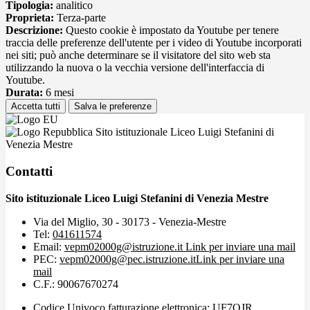
Tipologia:
analitico
Proprieta:
Terza-parte
Descrizione:
Questo cookie è impostato da Youtube per tenere
traccia delle preferenze dell'utente per i video di Youtube incorporati
nei siti; può anche determinare se il visitatore del sito web sta
utilizzando la nuova o la vecchia versione dell'interfaccia di
Youtube.
Durata:
6 mesi
Accetta tutti
Salva le preferenze
Sito istituzionale Liceo Luigi Stefanini di
Venezia Mestre
Contatti
Sito istituzionale Liceo Luigi Stefanini di Venezia Mestre
Via del Miglio, 30 - 30173 - Venezia-Mestre
Tel:
041611574
Email:
vepm02000g@istruzione.it
Link per inviare una mail
PEC:
vepm02000g@pec.istruzione.it
Link per inviare una
mail
C.F.: 90067670274
Codice Univoco fatturazione elettronica: UF7OJR