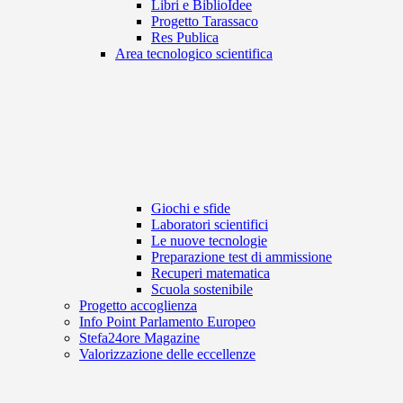
Libri e BiblioIdee
Progetto Tarassaco
Res Publica
Area tecnologico scientifica
Giochi e sfide
Laboratori scientifici
Le nuove tecnologie
Preparazione test di ammissione
Recuperi matematica
Scuola sostenibile
Progetto accoglienza
Info Point Parlamento Europeo
Stefa24ore Magazine
Valorizzazione delle eccellenze