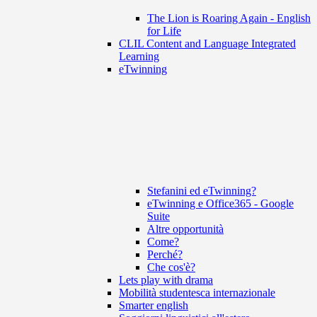
The Lion is Roaring Again - English
for Life
CLIL Content and Language Integrated
Learning
eTwinning
Stefanini ed eTwinning?
eTwinning e Office365 - Google
Suite
Altre opportunità
Come?
Perché?
Che cos'è?
Lets play with drama
Mobilità studentesca internazionale
Smarter english