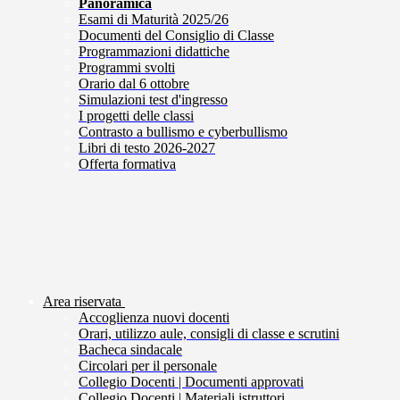
Panoramica
Esami di Maturità 2025/26
Documenti del Consiglio di Classe
Programmazioni didattiche
Programmi svolti
Orario dal 6 ottobre
Simulazioni test d'ingresso
I progetti delle classi
Contrasto a bullismo e cyberbullismo
Libri di testo 2026-2027
Offerta formativa
Area riservata
Accoglienza nuovi docenti
Orari, utilizzo aule, consigli di classe e scrutini
Bacheca sindacale
Circolari per il personale
Collegio Docenti | Documenti approvati
Collegio Docenti | Materiali istruttori