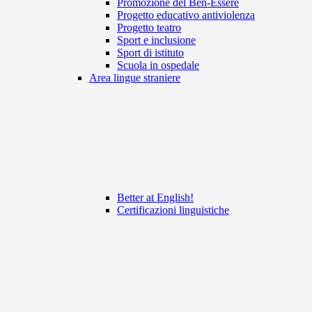
Promozione del Ben-Essere
Progetto educativo antiviolenza
Progetto teatro
Sport e inclusione
Sport di istituto
Scuola in ospedale
Area lingue straniere
Better at English!
Certificazioni linguistiche