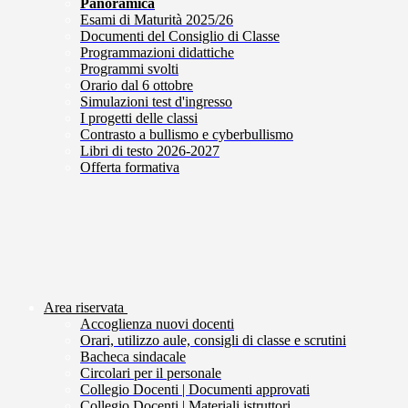
Panoramica
Esami di Maturità 2025/26
Documenti del Consiglio di Classe
Programmazioni didattiche
Programmi svolti
Orario dal 6 ottobre
Simulazioni test d'ingresso
I progetti delle classi
Contrasto a bullismo e cyberbullismo
Libri di testo 2026-2027
Offerta formativa
Area riservata
Accoglienza nuovi docenti
Orari, utilizzo aule, consigli di classe e scrutini
Bacheca sindacale
Circolari per il personale
Collegio Docenti | Documenti approvati
Collegio Docenti | Materiali istruttori