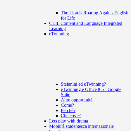
The Lion is Roaring Again - English
for Life
CLIL Content and Language Integrated
Learning
eTwinning
Stefanini ed eTwinning?
eTwinning e Office365 - Google
Suite
Altre opportunità
Come?
Perché?
Che cos'è?
Lets play with drama
Mobilità studentesca internazionale