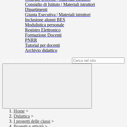
Consiglio di Istituto | Materiali istruttori
Dipartimenti
Giunta Esecutiva | Materiali istruttori
Inclusione alunni BES
Modulistica personale
Registro Elettronico
Formazione Docenti
PNRR
Tutorial per docenti
Archivio didattico
Campo di ricerca per le pagine del sito
Home
>
Didattica
>
I progetti delle classi
>
Progetti e attività
>