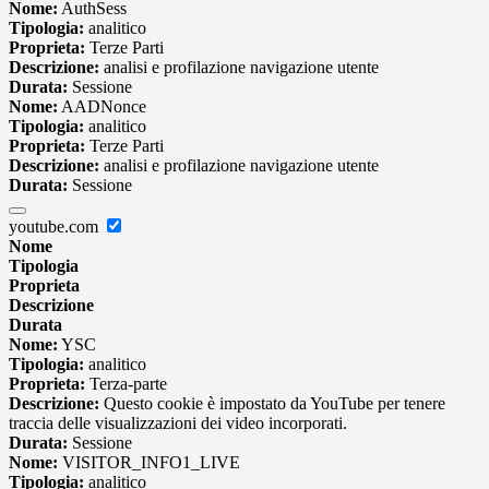
Nome:
AuthSess
Tipologia:
analitico
Proprieta:
Terze Parti
Descrizione:
analisi e profilazione navigazione utente
Durata:
Sessione
Nome:
AADNonce
Tipologia:
analitico
Proprieta:
Terze Parti
Descrizione:
analisi e profilazione navigazione utente
Durata:
Sessione
youtube.com
Nome
Tipologia
Proprieta
Descrizione
Durata
Nome:
YSC
Tipologia:
analitico
Proprieta:
Terza-parte
Descrizione:
Questo cookie è impostato da YouTube per tenere
traccia delle visualizzazioni dei video incorporati.
Durata:
Sessione
Nome:
VISITOR_INFO1_LIVE
Tipologia:
analitico