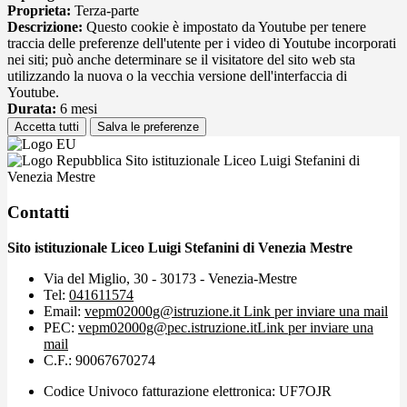
Proprieta:
Terza-parte
Descrizione:
Questo cookie è impostato da Youtube per tenere
traccia delle preferenze dell'utente per i video di Youtube incorporati
nei siti; può anche determinare se il visitatore del sito web sta
utilizzando la nuova o la vecchia versione dell'interfaccia di
Youtube.
Durata:
6 mesi
Accetta tutti
Salva le preferenze
Sito istituzionale Liceo Luigi Stefanini di
Venezia Mestre
Contatti
Sito istituzionale Liceo Luigi Stefanini di Venezia Mestre
Via del Miglio, 30 - 30173 - Venezia-Mestre
Tel:
041611574
Email:
vepm02000g@istruzione.it
Link per inviare una mail
PEC:
vepm02000g@pec.istruzione.it
Link per inviare una
mail
C.F.: 90067670274
Codice Univoco fatturazione elettronica: UF7OJR