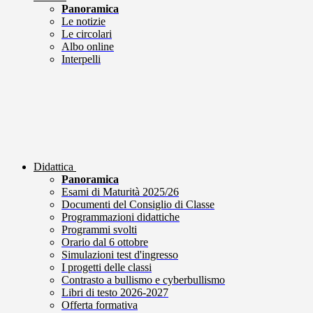
Panoramica
Le notizie
Le circolari
Albo online
Interpelli
Didattica
Panoramica
Esami di Maturità 2025/26
Documenti del Consiglio di Classe
Programmazioni didattiche
Programmi svolti
Orario dal 6 ottobre
Simulazioni test d'ingresso
I progetti delle classi
Contrasto a bullismo e cyberbullismo
Libri di testo 2026-2027
Offerta formativa