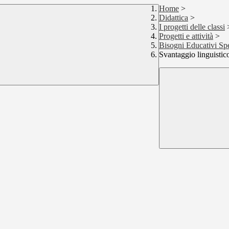
Home
>
Didattica
>
I progetti delle classi
Progetti e attività
>
Bisogni Educativi Spe
Svantaggio linguistico